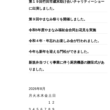
第１９回竹田市歳末助け合いチャリティーショー
に出演しました。
第９回やまなみ祭りを開催しました。
令和5年度やまなみ福祉会合同お花見を実施
令和４年・年忘れお楽しみ会が行われました。
今年も新年を迎える門松ができました。
新規弁当づくり事業に伴う厨房機器の贈呈式があ
りました。
2026年8月
月
火
水
木
金
土
日
1
2
3
4
5
6
7
8
9