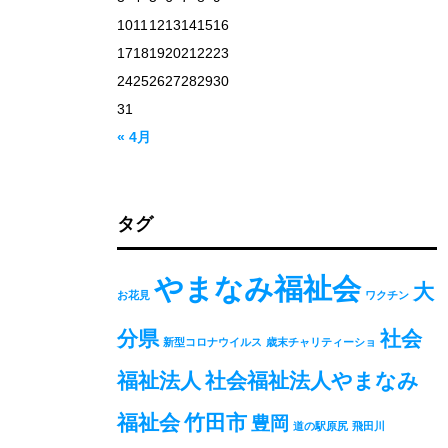
10
11
12
13
14
15
16
17
18
19
20
21
22
23
24
25
26
27
28
29
30
31
« 4月
タグ
やまなみ福祉会
大
お花見
ワクチン
分県
社会
新型コロナウイルス
歳末チャリティーショ
福祉法人
社会福祉法人やまなみ
福祉会
竹田市
豊岡
道の駅原尻
飛田川