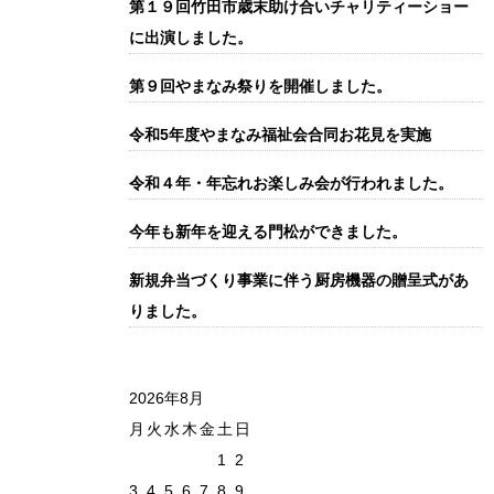
第１９回竹田市歳末助け合いチャリティーショー
に出演しました。
第９回やまなみ祭りを開催しました。
令和5年度やまなみ福祉会合同お花見を実施
令和４年・年忘れお楽しみ会が行われました。
今年も新年を迎える門松ができました。
新規弁当づくり事業に伴う厨房機器の贈呈式があ
りました。
2026年8月
月
火
水
木
金
土
日
1
2
3
4
5
6
7
8
9