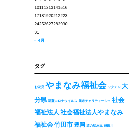
10
11
12
13
14
15
16
17
18
19
20
21
22
23
24
25
26
27
28
29
30
31
« 4月
タグ
やまなみ福祉会
大
お花見
ワクチン
分県
社会
新型コロナウイルス
歳末チャリティーショ
福祉法人
社会福祉法人やまなみ
福祉会
竹田市
豊岡
道の駅原尻
飛田川