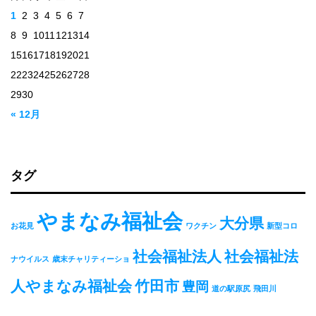
1
2
3
4
5
6
7
8
9
10
11
12
13
14
15
16
17
18
19
20
21
22
23
24
25
26
27
28
29
30
« 12月
タグ
やまなみ福祉会
大分県
お花見
ワクチン
新型コロ
社会福祉法人
社会福祉法
ナウイルス
歳末チャリティーショ
人やまなみ福祉会
竹田市
豊岡
道の駅原尻
飛田川