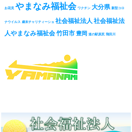
やまなみ福祉会
大分県
お花見
ワクチン
新型コロ
社会福祉法人
社会福祉法
ナウイルス
歳末チャリティーショ
人やまなみ福祉会
竹田市
豊岡
道の駅原尻
飛田川