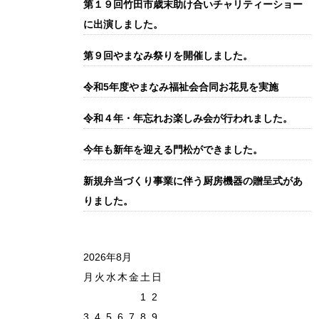
第１９回竹田市歳末助け合いチャリティーショー
に出演しました。
第９回やまなみ祭りを開催しました。
令和5年度やまなみ福祉会合同お花見を実施
令和４年・年忘れお楽しみ会が行われました。
今年も新年を迎える門松ができました。
新規弁当づくり事業に伴う厨房機器の贈呈式があ
りました。
2026年8月
月
火
水
木
金
土
日
1
2
3
4
5
6
7
8
9