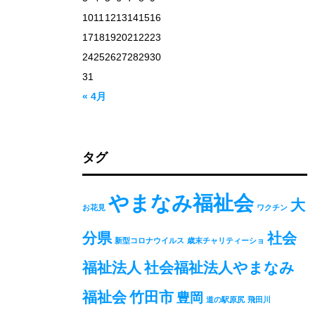
10
11
12
13
14
15
16
17
18
19
20
21
22
23
24
25
26
27
28
29
30
31
« 4月
タグ
やまなみ福祉会
大
お花見
ワクチン
分県
社会
新型コロナウイルス
歳末チャリティーショ
福祉法人
社会福祉法人やまなみ
福祉会
竹田市
豊岡
道の駅原尻
飛田川